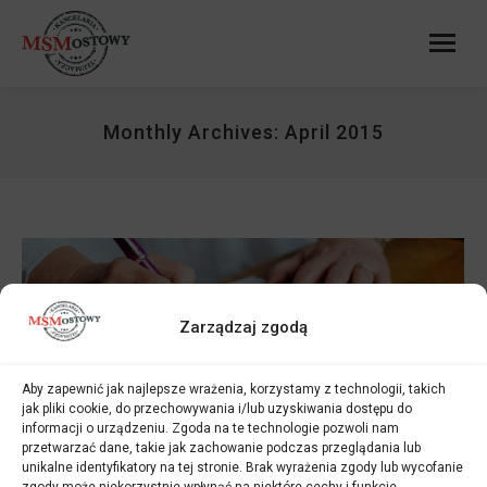
Monthly Archives:
April 2015
Zarządzaj zgodą
Aby zapewnić jak najlepsze wrażenia, korzystamy z technologii, takich
jak pliki cookie, do przechowywania i/lub uzyskiwania dostępu do
informacji o urządzeniu. Zgoda na te technologie pozwoli nam
Laboratory for sworn translators
przetwarzać dane, takie jak zachowanie podczas przeglądania lub
unikalne identyfikatory na tej stronie. Brak wyrażenia zgody lub wycofanie
Kancelaria Tłumacza MS Mostowy
By
Mateusz Opaliński