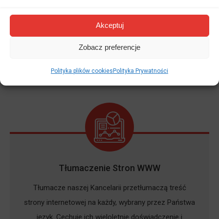
podróży służbowych, wykładów i konferencji
zagranicznych oraz przy wielu innych okazjach.
Akceptuj
Zobacz preferencje
DOWIEDZ SIĘ WIĘCEJ
Polityka plików cookies
Polityka Prywatności
Tłumaczenie Stron WWW
Tłumacze naszej Kancelarii przetłumaczą treść
strony internetowej na każdy, wybrany przez Państwa
język. Cechuje ich wieloletnie doświadczenie i