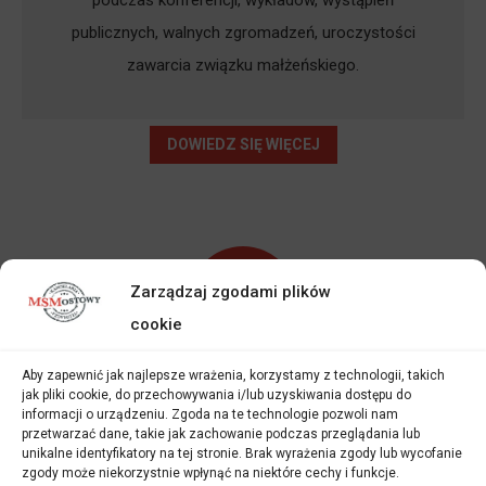
publicznych, walnych zgromadzeń, uroczystości
zawarcia związku małżeńskiego.
DOWIEDZ SIĘ WIĘCEJ
Zarządzaj zgodami plików
cookie
Aby zapewnić jak najlepsze wrażenia, korzystamy z technologii, takich
Tłumaczenia Wyjazdowe
jak pliki cookie, do przechowywania i/lub uzyskiwania dostępu do
informacji o urządzeniu. Zgoda na te technologie pozwoli nam
Tłumacz może być powołany, jako biegły przed
przetwarzać dane, takie jak zachowanie podczas przeglądania lub
unikalne identyfikatory na tej stronie. Brak wyrażenia zgody lub wycofanie
organami sprawiedliwości. Tłumaczy podczas
zgody może niekorzystnie wpłynąć na niektóre cechy i funkcje.