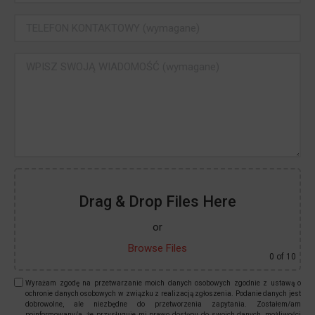
Drag & Drop Files Here
or
Browse Files
0
of 10
Wyrażam zgodę na przetwarzanie moich danych osobowych zgodnie z ustawą o
ochronie danych osobowych w związku z realizacją zgłoszenia. Podanie danych jest
dobrowolne, ale niezbędne do przetworzenia zapytania. Zostałem/am
poinformowany/a, że przysługuje mi prawo dostępu do swoich danych, możliwości