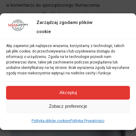
w komentarzu do sporządzonego tłumaczenia
poświadczonego. Przykładowo: mając do czynienia z
Zarządzaj zgodami plików
przykładowym, wymienionym powyżej
tłumaczeniem
cookie
angielskiego dokumentu
, tłumacz przysięgły angielski
poprosi Cię o dostarczenie jego oryginału. Jeżeli tłumacz
Aby zapewnić jak najlepsze wrażenia, korzystamy z technologii, takich
przysięgły angielskiego dokumentu nie dostanie w oryginale,
jak pliki cookie, do przechowywania i/lub uzyskiwania dostępu do
informacji o urządzeniu. Zgoda na te technologie pozwoli nam
to jego tłumaczenie na język polski będzie musiało zostać
przetwarzać dane, takie jak zachowanie podczas przeglądania lub
unikalne identyfikatory na tej stronie. Brak wyrażenia zgody lub wycofanie
oznaczone specjalną adnotacją. Adnotacja ta wyjaśnia, że
zgody może niekorzystnie wpłynąć na niektóre cechy i funkcje.
przetłumaczono kopię, a nie oryginalną wersję tekstu. Aby
tego uniknąć, należy dostarczyć oryginalną wersję
Akceptuj
dokumentu. Pamiętaj, że po zakończeniu pracy tłumacz
przysięgły zwraca oryginały wszystkich dokumentów, nie
Zobacz preferencje
musisz zatem obawiać się ich utraty.
Polityka plików cookies
Polityka Prywatności