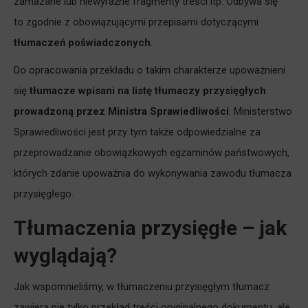
zamazane lub niewyraźne fragmenty treści itp. Odbywa się
to zgodnie z obowiązującymi przepisami dotyczącymi
tłumaczeń poświadczonych
.
Do opracowania przekładu o takim charakterze upoważnieni
się
tłumacze wpisani na listę tłumaczy przysięgłych
prowadzoną przez Ministra Sprawiedliwości
. Ministerstwo
Sprawiedliwości jest przy tym także odpowiedzialne za
przeprowadzanie obowiązkowych egzaminów państwowych,
których zdanie upoważnia do wykonywania zawodu tłumacza
przysięgłego.
Tłumaczenia przysięgłe – jak
wyglądają?
Jak wspomnieliśmy, w tłumaczeniu przysięgłym tłumacz
zawiera nie tylko przekład treści oryginalnego dokumentu, ale