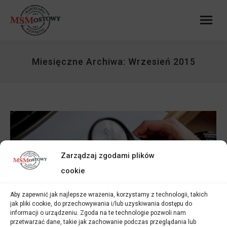
Miesięczne Archiwa:
Wrzesień 2015
Zarządzaj zgodami plików
cookie
Aby zapewnić jak najlepsze wrażenia, korzystamy z technologii, takich
Tłumacz tłumaczowi nierówny, czyli
jak pliki cookie, do przechowywania i/lub uzyskiwania dostępu do
informacji o urządzeniu. Zgoda na te technologie pozwoli nam
czym różni się tłumacz przysięgły od
przetwarzać dane, takie jak zachowanie podczas przeglądania lub