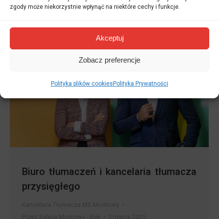
w…
zgody może niekorzystnie wpłynąć na niektóre cechy i funkcje.
Akceptuj
Zobacz preferencje
Polityka plików cookies
Polityka Prywatności
Biuro tłumaczeń i kancelaria tłumacza
przysięgłego
Kancelaria Tłumacza MS Mostowy
Przez
Sylwia Mostowy - Bąk
3 marca 2025