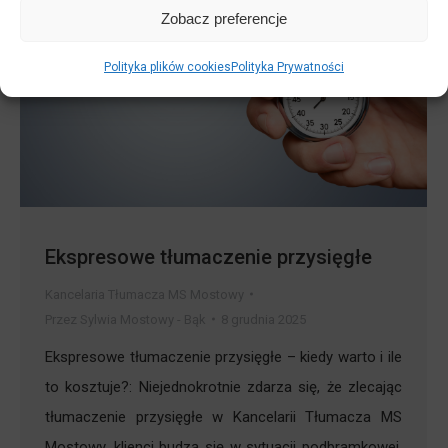
Zobacz preferencje
Polityka plików cookies
Polityka Prywatności
Ekspresowe tłumaczenie przysięgłe
Kancelaria Tłumacza MS Mostowy
Przez
Sylwia Mostowy - Bąk
8 grudnia 2025
Ekspresowe tłumaczenie przysięgłe – kiedy warto i ile
to kosztuje?: Niejednokrotnie zdarza się, że zlecając
tłumaczenie przysięgłe w Kancelarii Tłumacza MS
Mostowy, klienci budzą się w sytuacji podbramkowej,