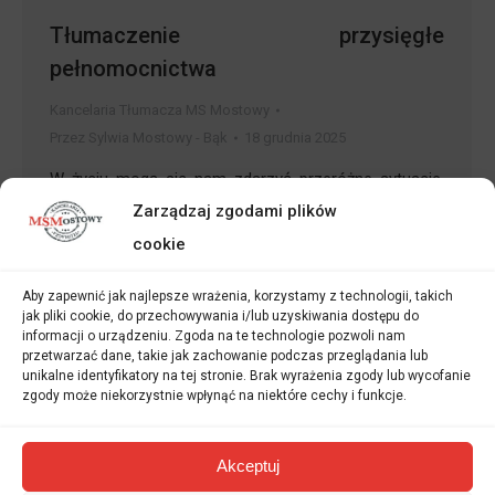
Tłumaczenie przysięgłe
pełnomocnictwa
Kancelaria Tłumacza MS Mostowy
Przez
Sylwia Mostowy - Bąk
18 grudnia 2025
W życiu mogą się nam zdarzyć przeróżne sytuacje,
Zarządzaj zgodami plików
kiedy będziemy musieli załatwić jakąś urzędową
cookie
sprawę (w kraju lub też poza jego granicami), ale nie
będziemy np. fizycznie w stanie zrobić tego osobiście.
Aby zapewnić jak najlepsze wrażenia, korzystamy z technologii, takich
W takich przypadkach na ratunek przychodzą nam
jak pliki cookie, do przechowywania i/lub uzyskiwania dostępu do
informacji o urządzeniu. Zgoda na te technologie pozwoli nam
wszelkiego rodzaju upoważnienia i pełnomocnictwa,
przetwarzać dane, takie jak zachowanie podczas przeglądania lub
unikalne identyfikatory na tej stronie. Brak wyrażenia zgody lub wycofanie
dzięki którym możemy umocować kogoś innego do
zgody może niekorzystnie wpłynąć na niektóre cechy i funkcje.
załatwienia części urzędowych spraw…
Akceptuj