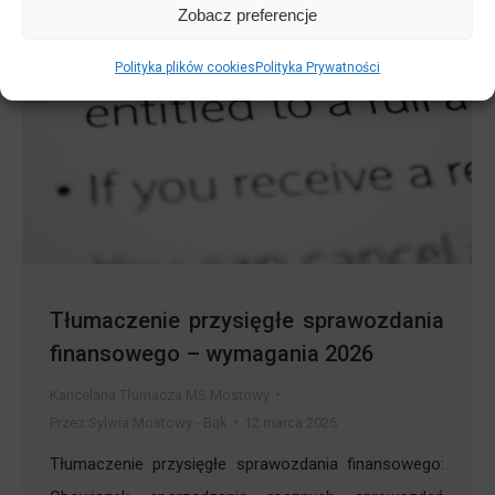
Zobacz preferencje
Polityka plików cookies
Polityka Prywatności
Tłumaczenie przysięgłe sprawozdania
finansowego – wymagania 2026
Kancelaria Tłumacza MS Mostowy
Przez
Sylwia Mostowy - Bąk
12 marca 2026
Tłumaczenie przysięgłe sprawozdania finansowego: