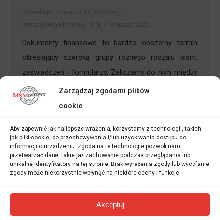
Kancelaria Tłumacza MS Mostowy
Przez
Sylwia Mostowy - Bąk
19 marca 2026
Dokumenty finansowe to bardzo obszerny termin
określający szeroką grupę różnego rodzaju pism,
zaświadczeń i formularzy. Zaliczamy do nich między
innymi: faktury zakupowe, formularze PIT,
Zarządzaj zgodami plików
sprawozdania finansowe czy skomplikowane
cookie
zaświadczenia bankowe. Poszczególne typy tych
Aby zapewnić jak najlepsze wrażenia, korzystamy z technologii, takich
dokumentów – oraz specyfika ich uwierzytelniania –
jak pliki cookie, do przechowywania i/lub uzyskiwania dostępu do
zostały już wcześniej szczegółowo opisane na naszej
informacji o urządzeniu. Zgoda na te technologie pozwoli nam
przetwarzać dane, takie jak zachowanie podczas przeglądania lub
stronie w dedykowanych im artykułach, takich jak np.…
unikalne identyfikatory na tej stronie. Brak wyrażenia zgody lub wycofanie
zgody może niekorzystnie wpłynąć na niektóre cechy i funkcje.
Akceptuj