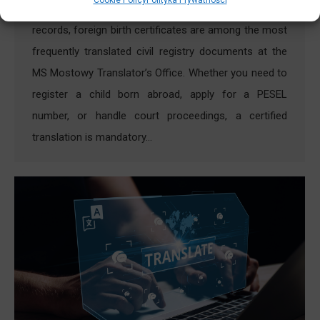
Cookie Policy
Polityka Prywatności
Requirements, Cost, and Process Along with marriage
records, foreign birth certificates are among the most
frequently translated civil registry documents at the
MS Mostowy Translator’s Office. Whether you need to
register a child born abroad, apply for a PESEL
number, or handle court proceedings, a certified
translation is mandatory…