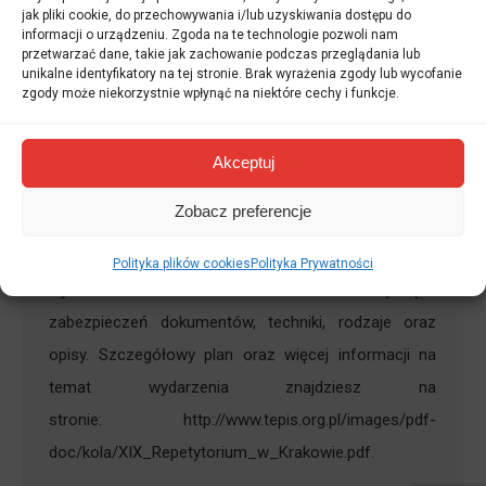
Repetytorium i poprowadzi sekcję
jak pliki cookie, do przechowywania i/lub uzyskiwania dostępu do
informacji o urządzeniu. Zgoda na te technologie pozwoli nam
języka angielskiego.
przetwarzać dane, takie jak zachowanie podczas przeglądania lub
unikalne identyfikatory na tej stronie. Brak wyrażenia zgody lub wycofanie
Kancelaria Tłumacza MS Mostowy
zgody może niekorzystnie wpłynąć na niektóre cechy i funkcje.
Przez
Mateusz Opaliński
13 listopada 2015
21 listopada br. W salach konferencyjnych SDH
Akceptuj
„Jubilat” w Krakowie odbędzie się XIX KRAKOWSKIE
Zobacz preferencje
REPETYTORIUM DLA TŁUMACZY PRZYSIĘGŁYCH I
SPECJALISTYCZNYCH. W programie tego
Polityka plików cookies
Polityka Prywatności
wydarzenia m.in. nazewnictwo dotyczące
zabezpieczeń dokumentów, techniki, rodzaje oraz
opisy. Szczegółowy plan oraz więcej informacji na
temat wydarzenia znajdziesz na
stronie: http://www.tepis.org.pl/images/pdf-
doc/kola/XIX_Repetytorium_w_Krakowie.pdf.