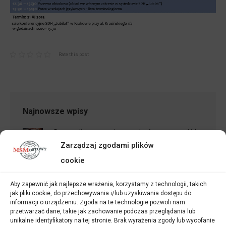
Rate this post
Najnowsze wpisy
Czy po tłumaczeniu przysięgłym muszę iść
Zarządzaj zgodami plików
jeszcze do notariusza?
23 kwietnia 2026
cookie
Gdzie znaleźć tłumacza przysięgłego – lista i
Aby zapewnić jak najlepsze wrażenia, korzystamy z technologii, takich
wyszukiwarki oficjalne
jak pliki cookie, do przechowywania i/lub uzyskiwania dostępu do
informacji o urządzeniu. Zgoda na te technologie pozwoli nam
16 kwietnia 2026
przetwarzać dane, takie jak zachowanie podczas przeglądania lub
unikalne identyfikatory na tej stronie. Brak wyrażenia zgody lub wycofanie