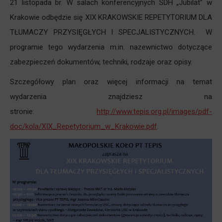
21 listopada br. W salach konferencyjnych SDH „Jubilat” w
Krakowie odbędzie się XIX KRAKOWSKIE REPETYTORIUM DLA
TŁUMACZY PRZYSIĘGŁYCH I SPECJALISTYCZNYCH. W
programie tego wydarzenia m.in. nazewnictwo dotyczące
zabezpieczeń dokumentów, techniki, rodzaje oraz opisy.
Szczegółowy plan oraz więcej informacji na temat
wydarzenia znajdziesz na
stronie:
http://www.tepis.org.pl/images/pdf-
doc/kola/XIX_Repetytorium_w_Krakowie.pdf
.