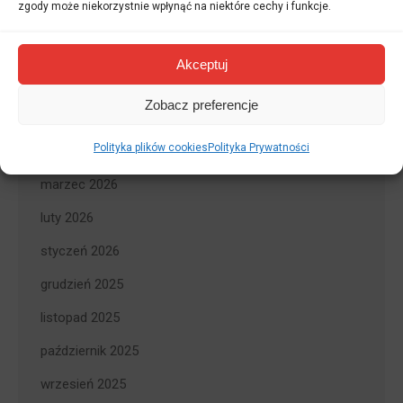
Tłumacz przysięgły a RODO –
zgody może niekorzystnie wpłynąć na niektóre cechy i funkcje.
bezpieczeństwo danych w praktyce
9 kwietnia 2026
Akceptuj
Zobacz preferencje
Archiwum wpisów
Polityka plików cookies
Polityka Prywatności
kwiecień 2026
marzec 2026
luty 2026
styczeń 2026
grudzień 2025
listopad 2025
październik 2025
wrzesień 2025