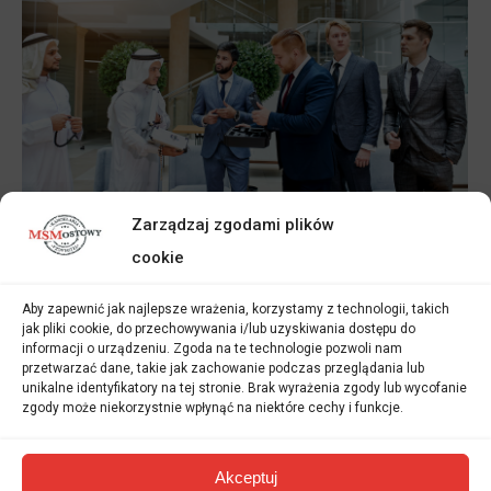
Zarządzaj zgodami plików
cookie
Tłumaczenie konsekutywne
Aby zapewnić jak najlepsze wrażenia, korzystamy z technologii, takich
Kancelaria Tłumacza MS Mostowy
jak pliki cookie, do przechowywania i/lub uzyskiwania dostępu do
Przez
Sylwia Mostowy - Bąk
20 sierpnia 2025
informacji o urządzeniu. Zgoda na te technologie pozwoli nam
przetwarzać dane, takie jak zachowanie podczas przeglądania lub
Co to jest tłumaczenie ustne konsekutywne?
unikalne identyfikatory na tej stronie. Brak wyrażenia zgody lub wycofanie
zgody może niekorzystnie wpłynąć na niektóre cechy i funkcje.
Tłumaczenie ustne konsekutywne jest to jeden z
rodzajów tłumaczenia ustnego, w którym tłumacz
Akceptuj
wykonuje przekład kwestii wypowiedzianych przez