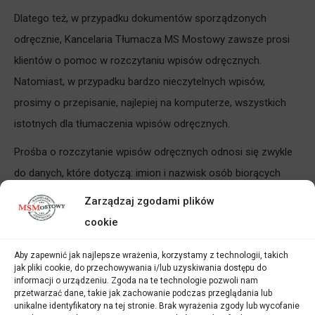
Dlatego też, w przypadku dokumentów sporządzonych
odręcznie, Kancelaria Tłumacza MS Mostowy zawsze prosi
klientów o pomoc w rozczytaniu wpisów odręcznych.
Natomiast, w przypadku bardzo nieczytelnych wpisów,
prosimy o przepisanie, najlepiej na komputerze, wszystkich
istotnych dla tłumaczenia wpisów odręcznych.
Prośba o rozczytanie wpisów odręcznych odnosi się zwykle
do danych, które dotyczą: imion i nazwisk osób biorących
ślub, imion i nazwisk świadków, dat urodzenia, miejsca
Zarządzaj zgodami plików
zamieszkania, wykonywanego zawodu, imion i nazwisk
cookie
rodziców pary młodej oraz imienia i nazwiska osoby, która
Aby zapewnić jak najlepsze wrażenia, korzystamy z technologii, takich
udzieliła ślubu. Są to te wszystkie dane, które potrzebne będą
jak pliki cookie, do przechowywania i/lub uzyskiwania dostępu do
urzędnikowi w USC do poprawnego zarejestrowania zawarcia
informacji o urządzeniu. Zgoda na te technologie pozwoli nam
przetwarzać dane, takie jak zachowanie podczas przeglądania lub
związku małżeńskiego.
unikalne identyfikatory na tej stronie. Brak wyrażenia zgody lub wycofanie