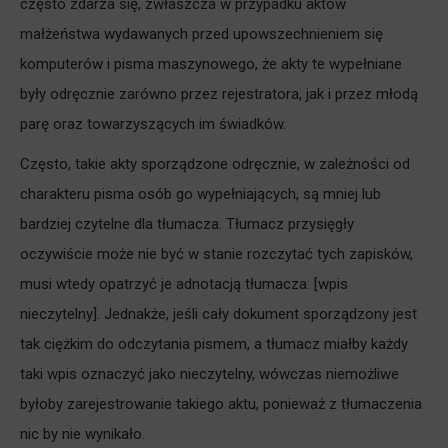
często zdarza się, zwłaszcza w przypadku aktów
małżeństwa wydawanych przed upowszechnieniem się
komputerów i pisma maszynowego, że akty te wypełniane
były odręcznie zarówno przez rejestratora, jak i przez młodą
parę oraz towarzyszących im świadków.
Często, takie akty sporządzone odręcznie, w zależności od
charakteru pisma osób go wypełniających, są mniej lub
bardziej czytelne dla tłumacza. Tłumacz przysięgły
oczywiście może nie być w stanie rozczytać tych zapisków,
musi wtedy opatrzyć je adnotacją tłumacza: [wpis
nieczytelny]. Jednakże, jeśli cały dokument sporządzony jest
tak ciężkim do odczytania pismem, a tłumacz miałby każdy
taki wpis oznaczyć jako nieczytelny, wówczas niemożliwe
byłoby zarejestrowanie takiego aktu, ponieważ z tłumaczenia
nic by nie wynikało.