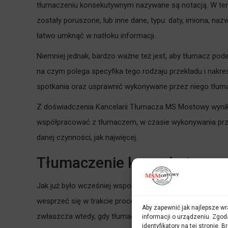
tłumaczeniu konsekutywnym nazywane są notacją. W ten
zostały poruszone, lub inne dane, typu: daty, imiona, na
łatwo umknąć w natłoku informacji.
Niemniej jednak, bardzo ważne też jest, aby tłumacz pod
na czym polega specyfika tego rodzaju przekładu i nakreś
spotkania oraz usprawnić wykonywane przez niego tłum
Z doświadczenia Kancelarii Tłumacza MS Mostowy wynika,
współpracować z tłumaczem, w czasie wykonywania przek
danej czynności, jak najwięcej.
Tłumaczenie konsekutywne z
Jak już było wcześniej wspomniane, tłumacz czy to przy
wesprzeć się w trakcie procesu tłumaczeniowego właśni
Aby zapewnić jak najlepsze wra
zwłaszcza wtedy, gdy tłumacz ma do czynienia z wypowie
informacji o urządzeniu. Zgod
identyfikatory na tej stronie.