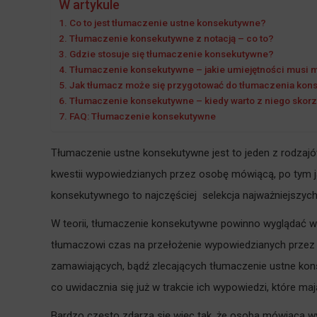
W artykule
Co to jest tłumaczenie ustne konsekutywne?
Tłumaczenie konsekutywne z notacją – co to?
Gdzie stosuje się tłumaczenie konsekutywne?
Tłumaczenie konsekutywne – jakie umiejętności musi 
Jak tłumacz może się przygotować do tłumaczenia ko
Tłumaczenie konsekutywne – kiedy warto z niego skorz
FAQ: Tłumaczenie konsekutywne
Tłumaczenie ustne konsekutywne jest to jeden z rodzaj
kwestii wypowiedzianych przez osobę mówiącą, po tym j
konsekutywnego to najczęściej selekcja najważniejszych i
W teorii, tłumaczenie konsekutywne powinno wyglądać w 
tłumaczowi czas na przełożenie wypowiedzianych przez ni
zamawiających, bądź zlecających tłumaczenie ustne ko
co uwidacznia się już w trakcie ich wypowiedzi, które m
Bardzo często zdarza się więc tak, że osoba mówiąca w