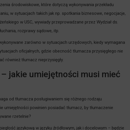
zenia środowiskowe, które dotyczą wykonywania przekładu
iu, w sytuacjach takich jak np. spotkania biznesowe, negocjacje,
żeńskiego w USC, wywiady przeprowadzane przez Wydział ds.
uchania, rozprawy sądowe, itp.
 wykonywane zarówno w sytuacjach urzędowych, kiedy wymagana
ytuacjach oficjalnych, gdzie obecność tłumacza przysięgłego nie
 również tłumacz nieprzysięgły.
 jakie umiejętności musi mieć
ymaga od tłumacza posługiwaniem się różnego rodzaju
kie umiejętności powinien posiadać tłumacz, by tłumaczenie
ywane rzetelnie?
 biegłość językową w języku źródłowym, jak i docelowym – będzie