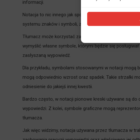
informacji.
Notacja to nic innego jak sporządzanie notatek w trakci
systemu znaków i symboli, z których później tłumacz je
Tłumacz może korzystać zarówno ze znaków odgórnie us
wymyślić własne symbole, którymi będzie się posługiwał 
zasłyszaną wypowiedź.
Dla przykładu, symbolami stosowanymi w notacji mogą by
mogą odpowiednio wzrost oraz spadek. Takie strzałki mog
odniesienie do jakiejś innej kwestii.
Bardzo często, w notacji pionowe kreski używane są do
wypowiedzi. Z kolei, symbole graficzne mogą reprezento
tłumacza.
Jak więc widzimy, notacja używana przez tłumacza w tra
zachowania precyzji wypowiedzi oraz właściwego jej odt