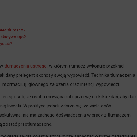
mieć tłumacz?
nsekutywnego?
ystać?
ów
tłumaczenia ustnego
, w którym tłumacz wykonuje przekład
ak dany prelegent skończy swoją wypowiedź. Technika tłumaczenia
nformacji, tj. głównego założenia oraz intencji wypowiedzi.
ten sposób, że osoba mówiąca robi przerwę co kilka zdań, aby dać
ą kwestii. W praktyce jednak zdarza się, że wiele osób
nsekutywne, nie ma żadnego doświadczenia w pracy z tłumaczem,
ają zostać przetłumaczone.
ypowiada swoją kwestię, która może zahaczać o różne zagadnienia,