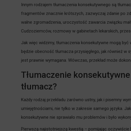
Innym rodzajem tłumaczenia konsekutywnego są tłumac
fragmentów znacznie krótszych, zazwyczaj zdanie po zdan
walne zgromadzenia, uroczystość zawarcia związku mał
Cudzoziemców, rozmowy w gabinetach lekarskich, przesł
Jak więc widzimy, tłumaczenia konsekutywne mogą być
będzie obecność tłumacza przysięgłego, jak również w s
jest prawnie wymagana. Wówczas, przekład może dokonać
Tłumaczenie konsekutywne –
tłumacz?
Każdy rodzaj przekładu zarówno ustny, jak i pisemny w
umiejętnościami, nie tylko w zakresie samego języka. Ja
konsekutywne nie sprawiało mu problemów i było wykon
Pierwszą najistotniejszą kwestią – pomijając oczywiście