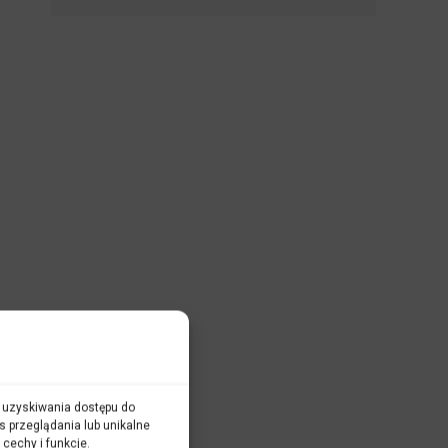
e
ub uzyskiwania dostępu do
s przeglądania lub unikalne
 cechy i funkcje.