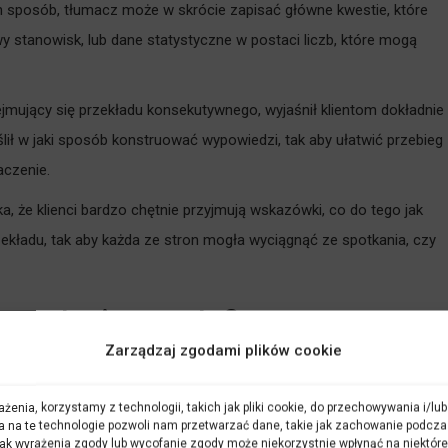
 sposób, tłumacz może w skrócie zapisać główne kwestie, które
zwy stanowisk, lub dane statystyczne w postaci liczb, które mogą
ejmujący się przekładu konsekutywnego, wyjaśnił klientom dokładnie
lił w jaki sposób konstruować wypowiedzi, tak aby ułatwić przebieg
aczenie.
 że klienci bardzo chętnie przyjmują wskazówki, co do tego jak
ładu, tak aby każda ze stron mogła wyciągnąć ze spotkania, czy
 notacją – co to?
Zarządzaj zgodami plików cookie
sięgły czy nieprzysięgły, wykonując tłumaczenie konsekutywne moż
e notacją. Notacja w tłumaczeniu konsekutywnym używana jest
żenia, korzystamy z technologii, takich jak pliki cookie, do przechowywania i/l
dziami kilkuminutowymi, zwierającymi dużą ilość różnych
a na te technologie pozwoli nam przetwarzać dane, takie jak zachowanie podcza
 Brak wyrażenia zgody lub wycofanie zgody może niekorzystnie wpłynąć na niektóre