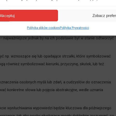
e słuchania wypowiedzi osoby mówiącej, poprzez użycie specjalnego
Akceptuj
Zobacz prefe
st w stanie odtworzyć zasłyszaną wypowiedź.
Polityka plików cookies
Polityka Prywatności
talonych, które funkcjonują w tłumaczeniu konsekutywnym lub też
– najważniejsze jednak by na ich podstawie był w stanie odtworzyć
ć np. wznoszące się lub opadające strzałki, które symbolizować
ą również symbolizować kierunki, przyczynę, skutek, lub też
 oznaczenia osobnych myśli lub zdań, a cudzysłów do oznaczenia
wać konkretne słowa lub pojęcia abstrakcyjne, wedle uznania
kcie wysłuchiwania wypowiedzi będzie kluczowa dla późniejszego
worzenia, tak aby osoby słuchające mogły dokładnie zrozumieć, co