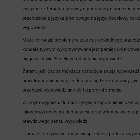
związane z tematem głównym poruszanym podczas daneg
przełożenia z języka źródłowego na język docelowy bard
wypowiedzi.
Może to rodzić problemy w zakresie dokładnego przełoż
konsekutywnym wykorzystywana jest pamięć krótkotrwał
ciągu zaledwie 30 sekund od ustania wypowiedzi.
Zatem, jeśli osoba mówiąca rozbuduje swoją wypowiedź o 
prawdopodobieństwo, że tłumacz będzie zmuszony „wciąć
przełożyć wypowiedziane do tej pory informacje.
W innym wypadku, tłumacz ryzykuje zapomnienie części 
jakości wykonanego tłumaczenia oraz w konsekwencji pr
prawdziwego sensu wypowiedzi.
Tłumacz, oczywiście, może wesprzeć się podczas wysłuch