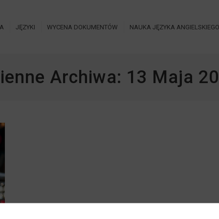
IA
JĘZYKI
WYCENA DOKUMENTÓW
NAUKA JĘZYKA ANGIELSKIEG
ienne Archiwa:
13 Maja 2