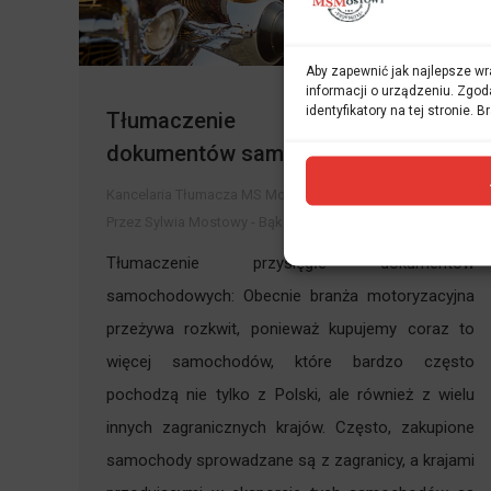
Aby zapewnić jak najlepsze wra
informacji o urządzeniu. Zgod
identyfikatory na tej stronie.
Tłumaczenie przysięgłe
dokumentów samochodowych
Kancelaria Tłumacza MS Mostowy
Przez
Sylwia Mostowy - Bąk
13 maja 2025
Tłumaczenie przysięgłe dokumentów
samochodowych: Obecnie branża motoryzacyjna
przeżywa rozkwit, ponieważ kupujemy coraz to
więcej samochodów, które bardzo często
pochodzą nie tylko z Polski, ale również z wielu
innych zagranicznych krajów. Często, zakupione
samochody sprowadzane są z zagranicy, a krajami