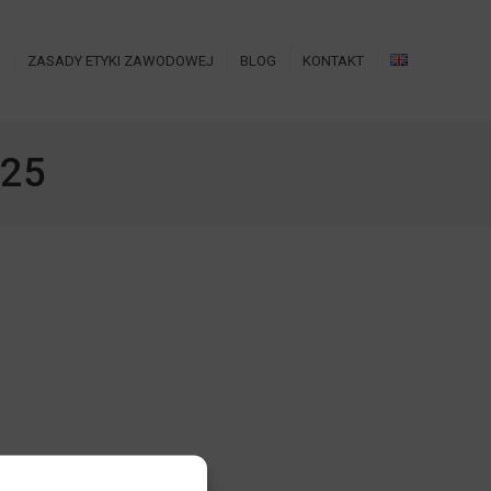
O
ZASADY ETYKI ZAWODOWEJ
BLOG
KONTAKT
025