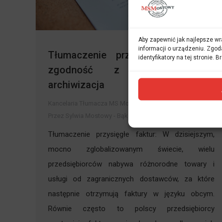
Aby zapewnić jak najlepsze wra
informacji o urządzeniu. Zgod
Tłumaczenie przysięgłe faktur –
identyfikatory na tej stronie.
zgodność z przepisami i
archiwizacja
Kancelaria Tłumacza MS Mostowy
Przez
Sylwia Mostowy - Bąk
20 lutego 2026
Tłumaczenie przysięgłe faktur: W dzisiejszym,
mocno zglobalizowanym świecie, wielu
przedsiębiorców nabywa różnorodne towary i
usługi od zagranicznych dostawców, za które
następnie otrzymują faktury w języku obcym.
Równie często to polscy przedsiębiorcy