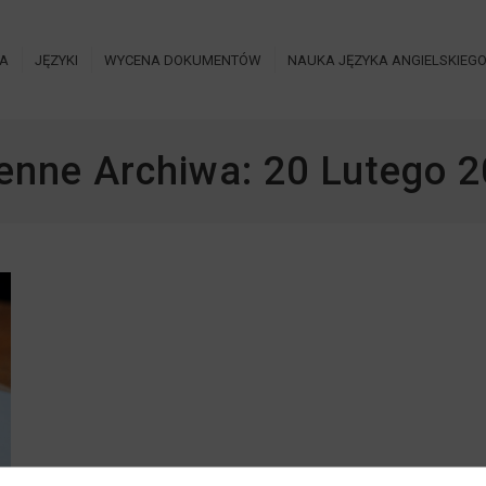
IA
JĘZYKI
WYCENA DOKUMENTÓW
NAUKA JĘZYKA ANGIELSKIEG
enne Archiwa:
20 Lutego 