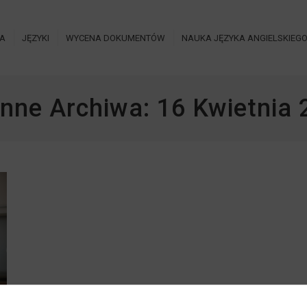
IA
JĘZYKI
WYCENA DOKUMENTÓW
NAUKA JĘZYKA ANGIELSKIEG
enne Archiwa:
16 Kwietnia 