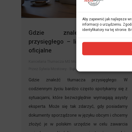
Aby zapewnić jak najlepsze wra
informacji o urządzeniu. Zgod
identyfikatory na tej stronie.
Gdzie znaleźć tłumacza
przysięgłego – lista i wyszukiwarki
oficjalne
Kancelaria Tłumacza MS Mostowy
Przez
Sylwia Mostowy - Bąk
16 kwietnia 2026
Gdzie znaleźć tłumacza przysięgłego: W
codziennym życiu bardzo często spotykamy się z
sytuacjami, które bezwzględnie wymagają asysty
eksperta. Może się tak zdarzyć, gdy posiadamy
dokumenty sporządzone w języku obcym i chcemy
złożyć je w polskim urzędzie w celu zawarcia