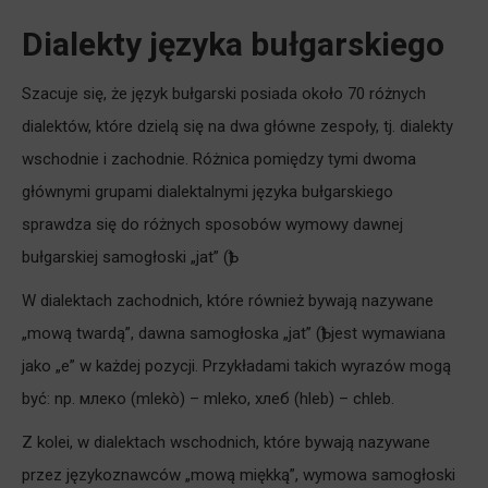
Dialekty języka bułgarskiego
Szacuje się, że język bułgarski posiada około 70 różnych
dialektów, które dzielą się na dwa główne zespoły, tj. dialekty
wschodnie i zachodnie. Różnica pomiędzy tymi dwoma
głównymi grupami dialektalnymi języka bułgarskiego
sprawdza się do różnych sposobów wymowy dawnej
bułgarskiej samogłoski „jat” (Ѣ).
W dialektach zachodnich, które również bywają nazywane
„mową twardą”, dawna samogłoska „jat” (Ѣ) jest wymawiana
jako „e” w każdej pozycji. Przykładami takich wyrazów mogą
być: np. млеко (mlekò) – mleko, хлеб (hleb) – chleb.
Z kolei, w dialektach wschodnich, które bywają nazywane
przez językoznawców „mową miękką”, wymowa samogłoski