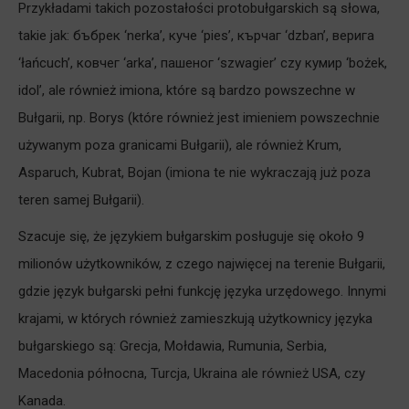
Przykładami takich pozostałości protobułgarskich są słowa,
takie jak: бъбрек ‘nerka’, куче ‘pies’, кърчаг ‘dzban’, верига
‘łańcuch’, ковчег ‘arka’, пашеног ‘szwagier’ czy кумир ‘bożek,
idol’, ale również imiona, które są bardzo powszechne w
Bułgarii, np. Borys (które również jest imieniem powszechnie
używanym poza granicami Bułgarii), ale również Krum,
Asparuch, Kubrat, Bojan (imiona te nie wykraczają już poza
teren samej Bułgarii).
Szacuje się, że językiem bułgarskim posługuje się około 9
milionów użytkowników, z czego najwięcej na terenie Bułgarii,
gdzie język bułgarski pełni funkcję języka urzędowego. Innymi
krajami, w których również zamieszkują użytkownicy języka
bułgarskiego są: Grecja, Mołdawia, Rumunia, Serbia,
Macedonia północna, Turcja, Ukraina ale również USA, czy
Kanada.