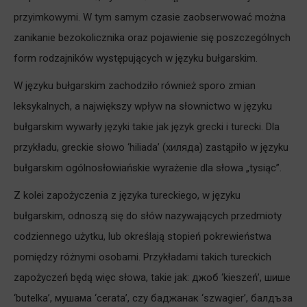
przyimkowymi. W tym samym czasie zaobserwować można
zanikanie bezokolicznika oraz pojawienie się poszczególnych
form rodzajników występujących w języku bułgarskim.
W języku bułgarskim zachodziło również sporo zmian
leksykalnych, a największy wpływ na słownictwo w języku
bułgarskim wywarły języki takie jak język grecki i turecki. Dla
przykładu, greckie słowo ‘hiliada’ (хиляда) zastąpiło w języku
bułgarskim ogólnosłowiańskie wyrażenie dla słowa „tysiąc”.
Z kolei zapożyczenia z języka tureckiego, w języku
bułgarskim, odnoszą się do słów nazywających przedmioty
codziennego użytku, lub określają stopień pokrewieństwa
pomiędzy różnymi osobami. Przykładami takich tureckich
zapożyczeń będą więc słowa, takie jak: джоб ‘kieszeń’, шише
‘butelka’, мушама ‘cerata’, czy баджанак ‘szwagier’, балдъза