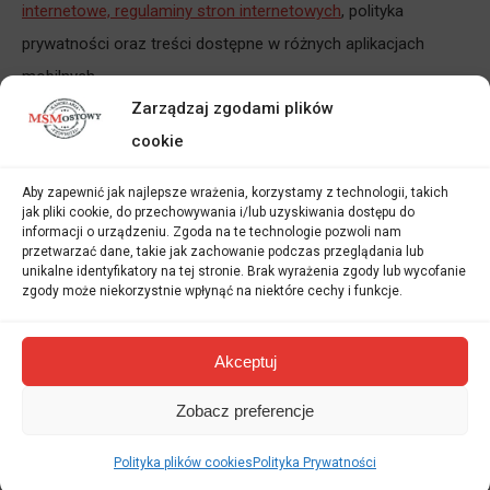
internetowe, regulaminy stron internetowych
, polityka
prywatności oraz treści dostępne w różnych aplikacjach
mobilnych.
Zarządzaj zgodami plików
Czasem również klient może zgłosić się z prośbą o
cookie
tłumaczenie z języka bułgarskiego specyfikacji lub
dokumentacji technicznej
, lub też instrukcji obsługi różnych
Aby zapewnić jak najlepsze wrażenia, korzystamy z technologii, takich
jak pliki cookie, do przechowywania i/lub uzyskiwania dostępu do
sprzętów. Wówczas nadal mówimy o tłumaczeniu zwykłym
informacji o urządzeniu. Zgoda na te technologie pozwoli nam
ale też specjalistycznym (zawierającym terminologię
przetwarzać dane, takie jak zachowanie podczas przeglądania lub
unikalne identyfikatory na tej stronie. Brak wyrażenia zgody lub wycofanie
specjalistyczną), za którą tłumacz może policzyć większą
zgody może niekorzystnie wpłynąć na niektóre cechy i funkcje.
stawkę, ponieważ taki przekład wiąże się ze znajomością
słownictwa z branż specjalistycznych.
Akceptuj
Tłumaczenia ustne a język
Zobacz preferencje
bułgarski
Polityka plików cookies
Polityka Prywatności