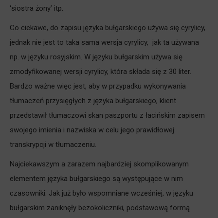
‘siostra żony’ itp.
Co ciekawe, do zapisu języka bułgarskiego używa się cyrylicy,
jednak nie jest to taka sama wersja cyrylicy, jak ta używana
np. w języku rosyjskim. W języku bułgarskim używa się
zmodyfikowanej wersji cyrylicy, która składa się z 30 liter.
Bardzo ważne więc jest, aby w przypadku wykonywania
tłumaczeń przysięgłych z języka bułgarskiego, klient
przedstawił tłumaczowi skan paszportu z łacińskim zapisem
swojego imienia i nazwiska w celu jego prawidłowej
transkrypcji w tłumaczeniu.
Najciekawszym a zarazem najbardziej skomplikowanym
elementem języka bułgarskiego są występujące w nim
czasowniki. Jak już było wspomniane wcześniej, w języku
bułgarskim zaniknęły bezokoliczniki, podstawową formą