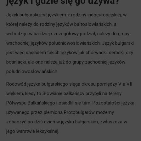
język i gdzie się go używa?
Język bułgarski jest językiem z rodziny indoeuropejskiej, w
której należy do rodziny języków bałtosłowiańskich, a
wchodząc w bardziej szczegółowy podział, należy do grupy
wschodniej języków południowosłowiańskich. Język bułgarski
jest więc sąsiadem takich języków jak chorwacki, serbski, czy
bośniacki, ale one należą już do grupy zachodniej języków
południowosłowiańskich.
Rodowód języka bułgarskiego sięga okresu pomiędzy V a VII
wiekiem, kiedy to Słowianie bałkańscy przybyli na tereny
Półwyspu Bałkańskiego i osiedlili się tam. Pozostałości języka
używanego przez plemiona Protobułgarów możemy
zobaczyć po dziś dzień w języku bułgarskim, zwłaszcza w
jego warstwie leksykalnej.