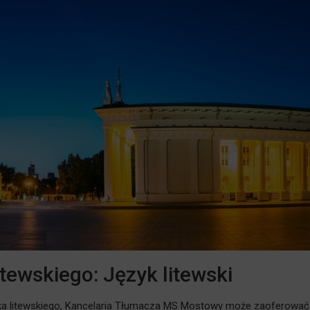
itewskiego: Język litewski
ęzyka litewskiego, Kancelaria Tłumacza MS Mostowy może zaoferow