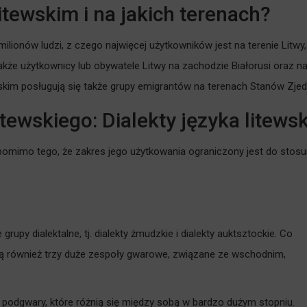
itewskim i na jakich terenach?
milionów ludzi, z czego najwięcej użytkowników jest na terenie Litwy,
także użytkownicy lub obywatele Litwy na zachodzie Białorusi oraz n
ewskim posługują się także grupy emigrantów na terenach Stanów Zjed
tewskiego: Dialekty języka litews
 pomimo tego, że zakres jego użytkowania ograniczony jest do stosun
rupy dialektalne, tj. dialekty żmudzkie i dialekty auktsztockie. Co
 są również trzy duże zespoły gwarowe, związane ze wschodnim,
 podgwary, które różnią się między sobą w bardzo dużym stopniu.