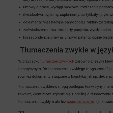
umowy o pracę, wyciągi bankowe, rozliczenia podatk
świadectwa, dyplomy, suplementy, certyfikaty językow
dokumenty rejestracyjne samochodu, faktury za zak
zaświadczenia lekarskie, karty pacjenta, wyniki badań
korespondencja prawna, umowy, patenty, opinie biegł
Tłumaczenia zwykłe w języ
W przypadku
tłumaczeń zwykłych
zarówno z języka litew
tematycznym. Do tłumaczenia zwykłego mogą zostać prz
również dokumenty związane z logistyką, jak np. deklara
Tłumaczeniu zwykłemu mogą podlegać też witryny interne
również, klient może zgłosić się z prośbą o tłumaczenie 
tłumaczeniu zwykłym ale też
specjalistycznym
(tj. zawie