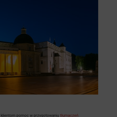
ać klientom pomoc w przygotowaniu
tłumaczeń