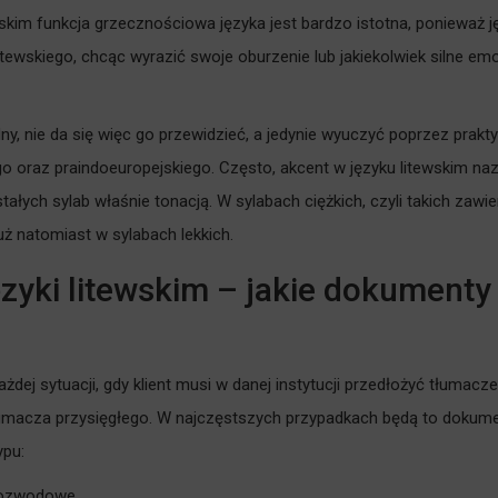
skim funkcja grzecznościowa języka jest bardzo istotna, ponieważ ję
itewskiego, chcąc wyrazić swoje oburzenie lub jakiekolwiek silne e
ny, nie da się więc go przewidzieć, a jedynie wyuczyć poprzez prakty
go oraz praindoeuropejskiego. Często, akcent w języku litewskim n
ałych sylab właśnie tonacją. W sylabach ciężkich, czyli takich z
uż natomiast w sylabach lekkich.
ęzyki litewskim – jakie dokumen
dej sytuacji, gdy klient musi w danej instytucji przedłożyć tłumaczen
umacza przysięgłego. W najczęstszych przypadkach będą to dokum
ypu:
 rozwodowe,