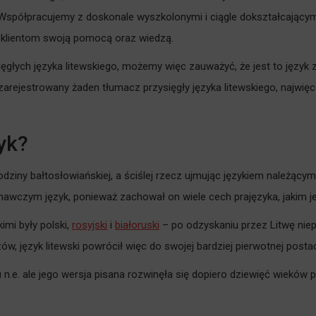
 Współpracujemy z doskonale wyszkolonymi i ciągle dokształcającymi
m klientom swoją pomocą oraz wiedzą.
ięgłych języka litewskiego, możemy więc zauważyć, że jest to języ
zarejestrowany żaden tłumacz przysięgły języka litewskiego, najwię
zyk?
rodziny bałtosłowiańskiej, a ściślej rzecz ujmując językiem należąc
awczym język, ponieważ zachował on wiele cech prajęzyka, jakim jes
mi były polski,
rosyjski
i
białoruski
– po odzyskaniu przez Litwę niep
, język litewski powrócił więc do swojej bardziej pierwotnej postac
 n.e. ale jego wersja pisana rozwinęła się dopiero dziewięć wieków póź