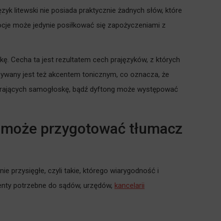
zyk litewski nie posiada praktycznie żadnych słów, które
mocje może jedynie posiłkować się zapożyczeniami z
kę. Cecha ta jest rezultatem cech prajęzyków, z których
azywany jest też akcentem tonicznym, co oznacza, że
awierających samogłoskę, bądź dyftong może występować
ty może przygotować tłumacz
ie przysięgłe, czyli takie, którego wiarygodność i
enty potrzebne do sądów, urzędów,
kancelarii