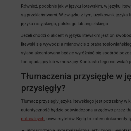
Również, podobnie jak w języku łotewskim, w języku litew
są przekleństwami. W związku z tym, użytkownik języka l
języka rosyjskiego, polskiego lub angielskiego.
Jeżeli chodzi o akcent w języku litewskim jest on swobod
litewski się wywodzi a mianowicie z prabałtosłowiańskie
sylaba akcentowana będzie wyróżniać się spośród pozost
ton opadający lub wznoszący. Kontrastu tego nie widać j
Tłumaczenia przysięgłe w j
przysięgły?
Tłumacz przysięgły języka litewskiego jest potrzebny w każ
autentyczność będzie poświadczona urzędowo przez tł
notarialnych
, uniwersytetów. Będą to zatem dokumenty t
akty urodzenia, akty małżeństwa, akty zgonu, wyroki