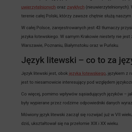
uwierzytelnionych
oraz
zwykłych
(nieuwierzytelnionych).
terenie całej Polski, którzy zawsze chętnie służą naszy
W całej Polsce, zarejestrowanych jest 43 tłumaczy przys
jezyka łotewskiego. W samym Krakowie niestety nie jest 
Warszawie, Poznaniu, Białymstoku oraz w Puńsku.
Język litewski – co to za ję
Język litewski jest, obok
języka łotewskiego
, językiem z 
jest to niesamowicie interesujący pod względem językozn
Co więcej, pomimo wpływów sąsiadujących języków – jaki
były wypierane przez rodzime odpowiedniki danych wyrazów
Mówiony język litewski zaczął się rozwijać już w VII wieku
dziś, ukształtował się na przełomie XIX i XX wieku.