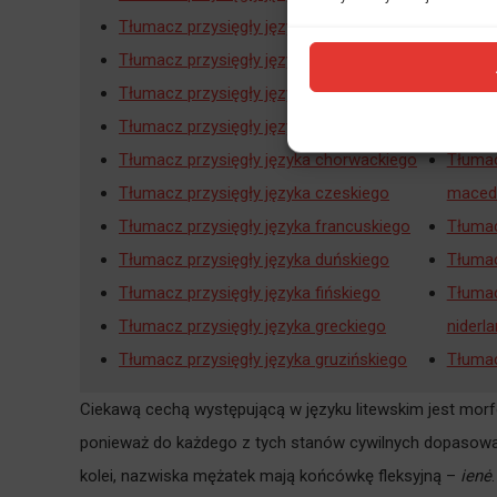
Tłumacz przysięgły języka białoruskiego
Tłumac
Tłumacz przysięgły języka bośniackiego
Tłumac
Tłumacz przysięgły języka bułgarskiego
Tłumac
Tłumacz przysięgły języka chińskiego
Tłumac
Tłumacz przysięgły języka chorwackiego
Tłumac
Tłumacz przysięgły języka czeskiego
maced
Tłumacz przysięgły języka francuskiego
Tłumac
Tłumacz przysięgły języka duńskiego
Tłumac
Tłumacz przysięgły języka fińskiego
Tłumac
Tłumacz przysięgły języka greckiego
niderl
Tłumacz przysięgły języka gruzińskiego
Tłumac
Ciekawą cechą występującą w języku litewskim jest morfo
ponieważ do każdego z tych stanów cywilnych dopasowana
kolei, nazwiska mężatek mają końcówkę fleksyjną –
ienė
.