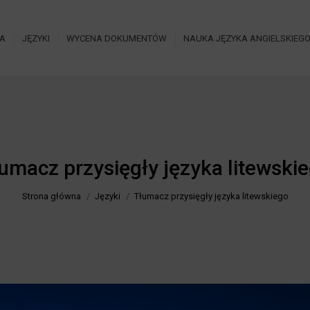
IA
JĘZYKI
WYCENA DOKUMENTÓW
NAUKA JĘZYKA ANGIELSKIEG
umacz przysięgły języka litewski
Jesteś tutaj:
Strona główna
Języki
Tłumacz przysięgły języka litewskiego