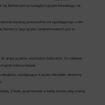
 się tłumaczami przysięgłymi języka litewskiego, na
k znacznie bardziej powszechny od sąsiadującego z nim
cej tłumaczy tęgo języka zarejestrowanych jest w
ym do grupy języków wschodnio-bałtyckich. Co ciekawe,
t język indoeuropejski.
odległości, występujące w języku litewskim slawizmy
i.
niej. Z kolei, język litewski w takiej formie, jaką znamy