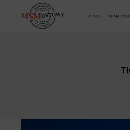
O NAS
TŁUMACZEN
Tł