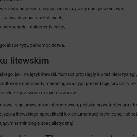
owe, zaświadczenie o wynagrodzeniu, polisy ubezpieczeniowe,
e, zaświadczenia o szkoleniach,
up samochodu, dokumenty celne,
ego/ekspertyzy, pełnomocnictwa,
ku litewskim
skiego, jak i na język litewski, tłumacz przysięgły lub też nieprzy
edłożone dokumenty marketingowe, typu prezentacje, broszury rekl
cje celne z przewozu różnych towarów.
towe, regulaminy stron internetowych, polityka prywatności oraz t
z języka litewskiego specyfikacji lub dokumentacji technicznej, lub 
rającym terminologię specjalistyczną).