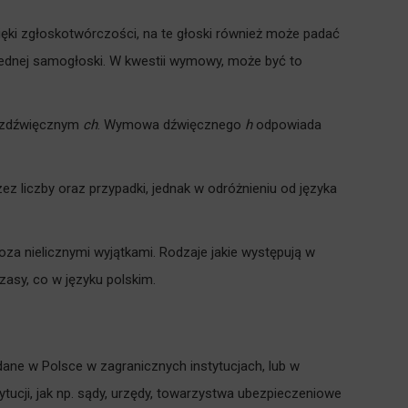
zięki zgłoskotwórczości, na te głoski również może padać
jednej samogłoski. W kwestii wymowy, może być to
bezdźwięcznym
ch
. Wymowa dźwięcznego
h
odpowiada
ez liczby oraz przypadki, jednak w odróżnieniu od języka
a nielicznymi wyjątkami. Rodzaje jakie występują w
czasy, co w języku polskim.
ane w Polsce w zagranicznych instytucjach, lub w
tucji, jak np. sądy, urzędy, towarzystwa ubezpieczeniowe