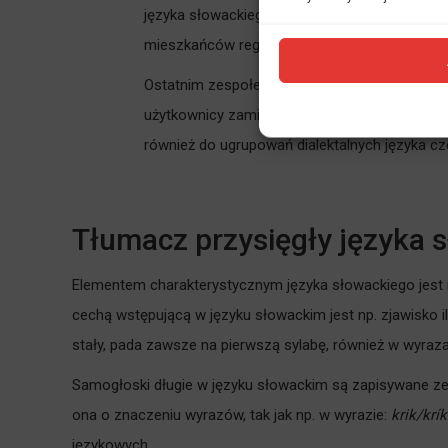
języka słowackiego zamieszkujących rejon Li
mieszkańców regionu zwoleńskiego. To właśnie
Ostatnim zespołem gwarowym języka słowack
użytkownicy zamieszkujący wschodni oraz po
również do ugrupowań dialektalnych języka cz
Tłumacz przysięgły języka 
Elementem charakterystycznym języka słowackiego jest n
cechą wstępującą w języku słowackim jest np. zjawisko i
stały, pada zawsze na pierwszą sylabę, również w wyra
Samogłoski długie w języku słowackim są zapisywane ze 
ona o znaczeniu wyrazów, tak jak np. w wyrazie:
krik/krík
językowych.