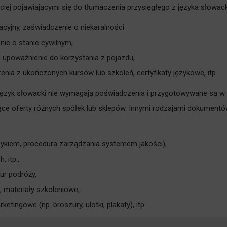
j pojawiającymi się do tłumaczenia przysięgłego z języka słowack
acyjny, zaświadczenie o niekaralności
nie o stanie cywilnym,
 upoważnienie do korzystania z pojazdu,
nia z ukończonych kursów lub szkoleń, certyfikaty językowe, itp.
 język słowacki nie wymagają poświadczenia i przygotowywane są w
jące oferty różnych spółek lub sklepów. Innymi rodzajami dokument
zykiem, procedura zarządzania systemem jakości),
 itp.,
iur podróży,
, materiały szkoleniowe,
etingowe (np. broszury, ulotki, plakaty), itp.