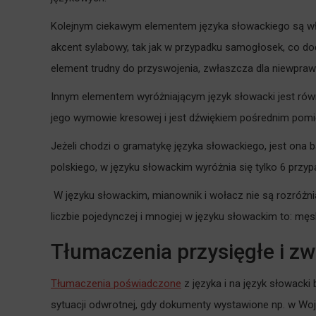
Kolejnym ciekawym elementem języka słowackiego są wł
akcent sylabowy, tak jak w przypadku samogłosek, co d
element trudny do przyswojenia, zwłaszcza dla niewpra
Innym elementem wyróżniającym język słowacki jest ró
jego wymowie kresowej i jest dźwiękiem pośrednim pom
Jeżeli chodzi o gramatykę języka słowackiego, jest ona b
polskiego, w języku słowackim wyróżnia się tylko 6 przy
W języku słowackim, mianownik i wołacz nie są rozróżni
liczbie pojedynczej i mnogiej w języku słowackim to: męsk
Tłumaczenia przysięgłe i z
Tłumaczenia poświadczone
z języka i na język słowack
sytuacji odwrotnej, gdy dokumenty wystawione np. w Wojw