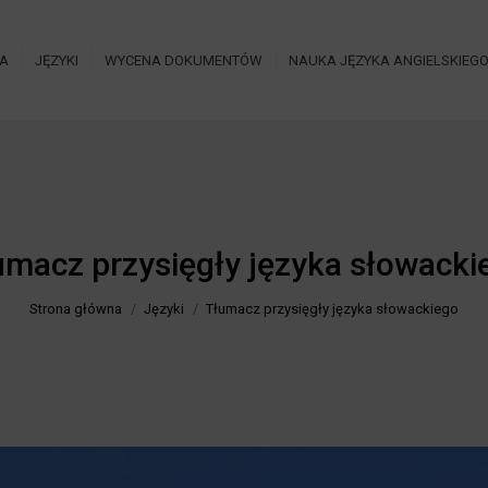
IA
JĘZYKI
WYCENA DOKUMENTÓW
NAUKA JĘZYKA ANGIELSKIEG
umacz przysięgły języka słowacki
Jesteś tutaj:
Strona główna
Języki
Tłumacz przysięgły języka słowackiego