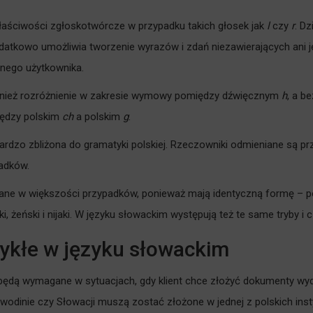
aściwości zgłoskotwórcze w przypadku takich głosek jak
l
czy
r
. D
odatkowo umożliwia tworzenie wyrazów i zdań niezawierających ani 
wnego użytkownika.
wnież rozróżnienie w zakresie wymowy pomiędzy dźwięcznym
h
, a 
iędzy polskim
ch
a polskim
g
.
ardzo zbliżona do gramatyki polskiej. Rzeczowniki odmieniane są prz
padków.
ane w większości przypadków, ponieważ mają identyczną formę – poz
i, żeński i nijaki. W języku słowackim występują też te same tryby i 
wykłe w języku słowackim
i będą wymagane w sytuacjach, gdy klient chce złożyć dokumenty wyd
odinie czy Słowacji muszą zostać złożone w jednej z polskich insty