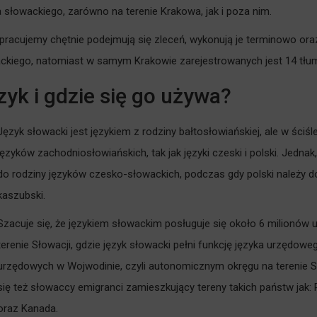
słowackiego, zarówno na terenie Krakowa, jak i poza nim.
pracujemy chętnie podejmują się zleceń, wykonują je terminowo ora
ackiego, natomiast w samym Krakowie zarejestrowanych jest 14 tłum
zyk i gdzie się go używa?
Język słowacki jest językiem z rodziny bałtosłowiańskiej, ale w ściśle
języków zachodniosłowiańskich, tak jak języki czeski i polski. Jednak, 
do rodziny języków czesko-słowackich, podczas gdy polski należy do
kaszubski.
Szacuje się, że językiem słowackim posługuje się około 6 milionów u
terenie Słowacji, gdzie język słowacki pełni funkcję języka urzędoweg
urzędowych w Wojwodinie, czyli autonomicznym okręgu na terenie Se
się też słowaccy emigranci zamieszkujący tereny takich państw jak:
oraz Kanada.