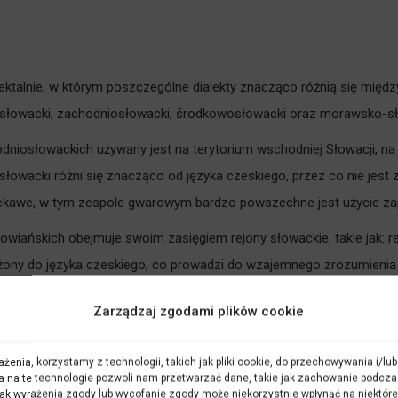
ktalnie, w którym poszczególne dialekty znacząco różnią się międz
iosłowacki, zachodniosłowacki, środkowosłowacki oraz morawsko-sł
odniosłowackich używany jest na terytorium wschodniej Słowacji, n
łowacki różni się znacząco od języka czeskiego, przez co nie jest
iekawe, w tym zespole gwarowym bardzo powszechne jest użycie za
owiańskich obejmuje swoim zasięgiem rejony słowackie, takie jak: rej
bliżony do języka czeskiego, co prowadzi do wzajemnego zrozumienia
Zarządzaj zgodami plików cookie
wackiego cechuje podobieństwo do języków
żenia, korzystamy z technologii, takich jak pliki cookie, do przechowywania i/l
a na te technologie pozwoli nam przetwarzać dane, takie jak zachowanie podcza
 słoweńskiego. Ten zespół dialektalny obejmuje użytkowników
 Brak wyrażenia zgody lub wycofanie zgody może niekorzystnie wpłynąć na niektóre