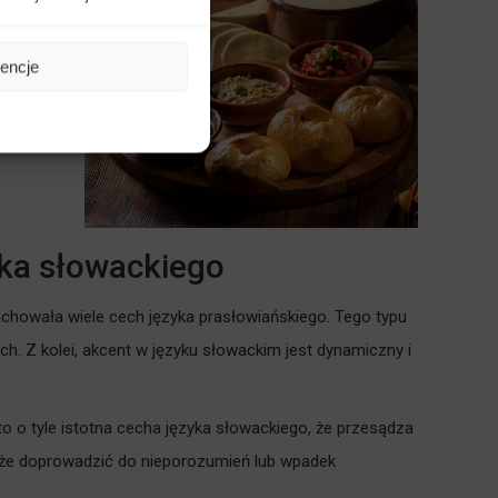
rencje
yka słowackiego
achowała wiele cech języka prasłowiańskiego. Tego typu
h. Z kolei, akcent w języku słowackim jest dynamiczny i
 to o tyle istotna cecha języka słowackiego, że przesądza
może doprowadzić do nieporozumień lub wpadek