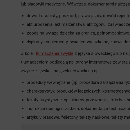
lub placówki medyczne. Wówczas, dokumentami najczęście
dowód osobisty, paszport, prawo jazdy, dowód rejestr
akt urodzenia, akt małżeństwa, akt zgonu, zaświadcze
zgoda na wyjazd dziecka za granicę, pełnomocnictwo,
dyplomy i suplementy, świadectwa szkolne, zaświadcze
Z kolei,
tłumaczenia zwykłe
z języka słowackiego lub na
tłumaczeniom podlegają np. strony internetowe zawiera
zwykłe z języka i na język słowacki są np.:
procedury wewnętrzne (np. procedura zarządzania ry
charakterystyki produktów leczniczych, kosmetycznych,
teksty turystyczne, np. albumy, przewodniki, oferty z b
instrukcje obsługi urządzeń, dokumentacje techniczne
artykuły prasowe, felietony, teksty naukowe, teksty mark