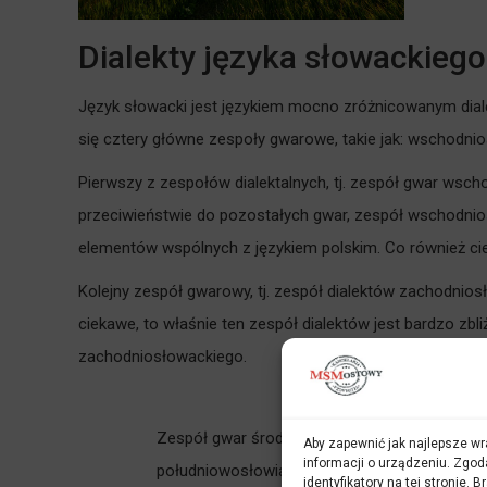
Dialekty języka słowackiego
Język słowacki jest językiem mocno zróżnicowanym diale
się cztery główne zespoły gwarowe, takie jak: wschodn
Pierwszy z zespołów dialektalnych, tj. zespół gwar wsch
przeciwieństwie do pozostałych gwar, zespół wschodnios
elementów wspólnych z językiem polskim. Co również c
Kolejny zespół gwarowy, tj. zespół dialektów zachodniosł
ciekawe, to właśnie ten zespół dialektów jest bardzo z
zachodniosłowackiego.
Zespół gwar środkowosłowackich języka sło
Aby zapewnić jak najlepsze wra
informacji o urządzeniu. Zgod
południowosłowiańskich, zwłaszcza do języka
identyfikatory na tej stronie.