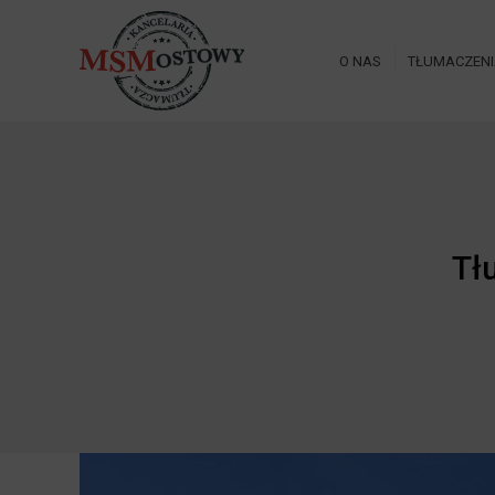
O NAS
TŁUMACZEN
Tł