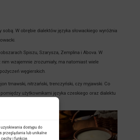
y sobą. W obrębie dialektów języka słowackiego wyróżnia
owacki.
a obszarach Spiszu, Szarysza, Zemplina i Abova. W
 z nim wzajemnie zrozumiały, ma natomiast wiele
pożyczeń węgierskich.
on trnawski, nitrzański, trenczyński, czy myjawski. Co
 pomiędzy użytkownikami języka czeskiego oraz dialektu
ub uzyskiwania dostępu do
s przeglądania lub unikalne
 cechy i funkcje.