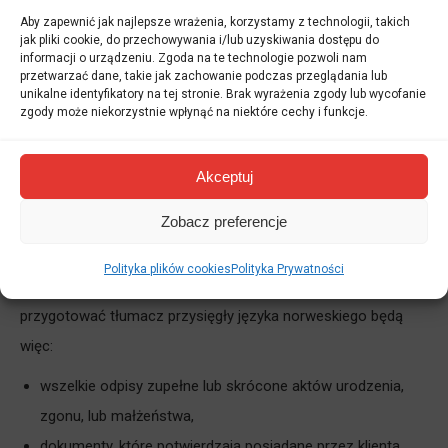
być potrzebny?
Aby zapewnić jak najlepsze wrażenia, korzystamy z technologii, takich
jak pliki cookie, do przechowywania i/lub uzyskiwania dostępu do
informacji o urządzeniu. Zgoda na te technologie pozwoli nam
Po usługi świadczone przez tłumacza przysięgłego języka
przetwarzać dane, takie jak zachowanie podczas przeglądania lub
unikalne identyfikatory na tej stronie. Brak wyrażenia zgody lub wycofanie
norweskiego klienci sięgają najczęściej w przypadku
zgody może niekorzystnie wpłynąć na niektóre cechy i funkcje.
rejestracji jakichkolwiek dokumentów w urzędach oraz innych
podobnych instytucjach. Ogólnie rzecz ujmując, tłumaczenie
Akceptuj
poświadczone z języka norweskiego lub na język norweski
Zobacz preferencje
będzie wymagane, gdy tłumaczenie dokumentu musi być
poświadczone urzędowo i mieć taką samą moc jak oryginalny
Polityka plików cookies
Polityka Prywatności
dokument. Przykładowymi dokumentami, które może
przygotować tłumacz przysięgły języka norweskiego będą
więc:
wszelkie odpisy zupełne lub skrócone aktów urodzenia,
zgonu, lub małżeństwa,
dokumenty, które potwierdzają posiadane przez klienta