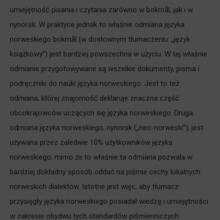
umiejętność pisania i czytania zarówno w bokmål, jak i w
nynorsk. W praktyce jednak to właśnie odmiana języka
norweskiego bokmål (w dosłownym tłumaczeniu: „język
książkowy”) jest bardziej powszechna w użyciu. W tej właśnie
odmianie przygotowywane są wszelkie dokumenty, pisma i
podręczniki do nauki języka norweskiego. Jest to też
odmiana, której znajomość deklaruje znaczna część
obcokrajowców uczących się języka norweskiego. Druga
odmiana języka norweskiego, nynorsk („neo-norweski”), jest
używana przez zaledwie 10% użytkowników języka
norweskiego, mimo że to właśnie ta odmiana pozwala w
bardziej dokładny sposób oddać na piśmie cechy lokalnych
norweskich dialektów. Istotne jest więc, aby tłumacz
przysięgły języka norweskiego posiadał wiedzę i umiejętności
w zakresie obydwu tych standardów piśmienniczych.