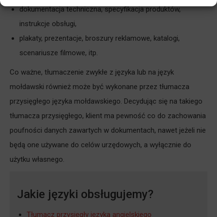
dokumentacja techniczna, specyfikacja produktów,
instrukcje obsługi,
plakaty, prezentacje, broszury reklamowe, katalogi,
scenariusze filmowe, itp.
Co ważne, tłumaczenie zwykłe z języka lub na język
mołdawski również może być wykonane przez tłumacza
przysięgłego języka mołdawskiego. Decydując się na takiego
tłumacza przysięgłego, klient ma pewność co do zachowania
poufności danych zawartych w dokumentach, nawet jeżeli nie
będą one używane do celów urzędowych, a wyłącznie do
użytku własnego.
Jakie języki obsługujemy?
Tłumacz przysięgły języka angielskiego