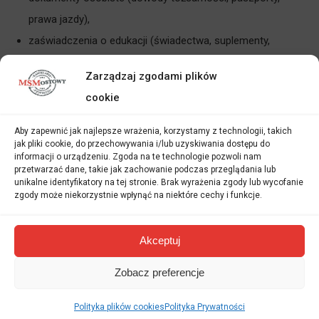
prawa jazdy),
zaświadczenia o edukacji (świadectwa, suplementy,
dyplomy, certyfikaty),
Zarządzaj zgodami plików
dokumenty handlowe (umowy korporacyjne, dokumenty
cookie
rejestracyjne spółek, odpisy KRS, itp.)
dokumenty urzędowe (zeznania podatkowe, sprawozdania
Aby zapewnić jak najlepsze wrażenia, korzystamy z technologii, takich
jak pliki cookie, do przechowywania i/lub uzyskiwania dostępu do
finansowe, dokumenty patentowe, dokumenty procesowe,
informacji o urządzeniu. Zgoda na te technologie pozwoli nam
zaświadczenia o niekaralności),
przetwarzać dane, takie jak zachowanie podczas przeglądania lub
unikalne identyfikatory na tej stronie. Brak wyrażenia zgody lub wycofanie
zgody może niekorzystnie wpłynąć na niektóre cechy i funkcje.
Z kolei dokumentami najczęściej pojawiającymi się do
tłumaczenia zwykłego
, czyli takiego, które nie wymaga
uwierzytelnienia, i które odsyłane jest do klienta w formie
Akceptuj
edytowalnej, w przypadku języka mołdawskiego będą:
Zobacz preferencje
strony internetowe, aplikacje mobilne, korespondencje
Polityka plików cookies
Polityka Prywatności
mailowe,