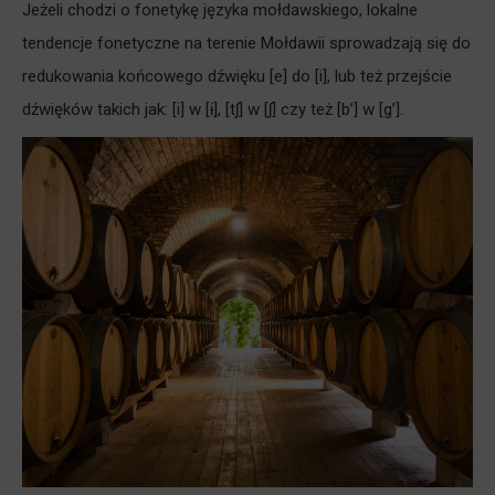
Jeżeli chodzi o fonetykę języka mołdawskiego, lokalne
tendencje fonetyczne na terenie Mołdawii sprowadzają się do
redukowania końcowego dźwięku [e] do [i], lub też przejście
dźwięków takich jak: [i] w [ɨ], [tʃ] w [ʃ] czy też [b’] w [g’].