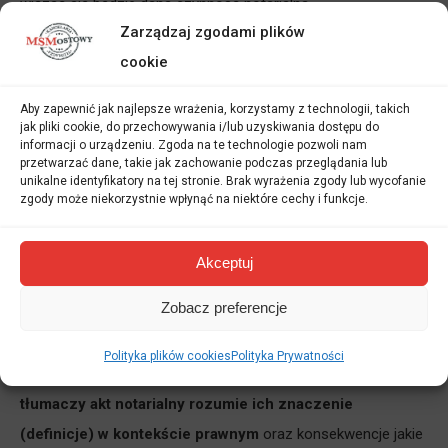
wiązać się będzie dana czynność notarialna.
Zarządzaj zgodami plików
Tłumacz przysięgły powinien w takim razie zadbać o
cookie
bardzo dokładnie
sprawdzenie w języku znanym
obcokrajowcowi, czy jako strona
czynności
ma całkowitą
Aby zapewnić jak najlepsze wrażenia, korzystamy z technologii, takich
jak pliki cookie, do przechowywania i/lub uzyskiwania dostępu do
świadomość podejmowanych kroków prawnych. W przypadku
informacji o urządzeniu. Zgoda na te technologie pozwoli nam
czynności notarialnych związanych, na przykład, z zakupem
przetwarzać dane, takie jak zachowanie podczas przeglądania lub
unikalne identyfikatory na tej stronie. Brak wyrażenia zgody lub wycofanie
nieruchomości przez obcokrajowca, w akcie notarialnym
zgody może niekorzystnie wpłynąć na niektóre cechy i funkcje.
znajduje się wiele
wyrażeń prawniczych
, które mogą być
trudne do zrozumienia przez
Polaka
oraz tym bardziej przez
Akceptuj
klienta
(który z zagadnieniami tego rodzaju nie miał nigdy do
Zobacz preferencje
czynienia w swoim kraju). Stąd też tłumacz przysięgły
powinien zadbać nie tylko o prawidłowy przekład treści aktu
Polityka plików cookies
Polityka Prywatności
notarialnego, ale też mieć pewność, że
klient,
któremu
tłumaczy akt notarialny rozumie ich znaczenie
(definicje
) w kontekście prawnym
oraz konsekwencje jakie