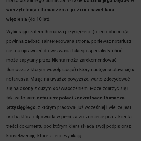
ma to dla samego tłumacza. W razie
u
znania jego błędów w
wierzytelności tłumaczenia grozi mu nawet kara
więzienia
(do 10 lat).
Wybierając zatem tłumacza przysięgłego (o jego obecność
powinna zadbać zainteresowana strona, ponieważ notariusz
nie ma uprawnień do wezwania takiego specjalisty,
choć
może zapytany przez klienta może zarekomendować
tłumacza z którym współpracuje
) i który następnie stawi się u
notariusza. Mając na uwadze powyższe, warto zdecydować
się na osobę z dużym doświadczeniem. Może zdarzyć się i
tak, że to sam
notariusz poleci konkretnego tłumacza
przysięgłego
, z którym pracował już wcześniej i wie, że jest
osobą która odpowiada w pełni
za zrozumienie przez klienta
treści dokumentu pod którym klient składa swój podpis oraz
konsekwencji, które z tego wynikają
.