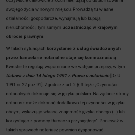
oczywiście całkowicie zrozumiałe, dążą do ustabilizowania
swojego życia w nowym miejscu. Prowadzą tu własne
działalności gospodarcze, wynajmują lub kupują
nieruchomości, tym samym
uczestnicząc w krajowym
obrocie prawnym
.
W takich sytuacjach
korzystanie z usług świadczonych
przez kancelarie notarialne staje się koniecznością
.
Kwestie te regulują wspomniane we wstępie przepisy, w tym
Ustawa z dnia 14 lutego 1991 r. Prawo o notariacie
[Dz.U.
1991 nr 22 poz.91]. Zgodnie z art. 2 § 3 tejże „Czynności
notarialnych dokonuje się w języku polskim. Na żądanie strony
notariusz może dokonać dodatkowo tej czynności w języku
obcym, wykazując własną znajomość języka obcego (…) lub
korzystając z pomocy tłumacza przysięgłego”. Ponieważ w
takich sprawach notariusz powinien dysponować