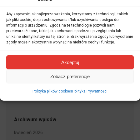
Najnowsze wpisy
Aby zapewnić jak najlepsze wrażenia, korzystamy z technologii, takich
jak pliki cookie, do przechowywania i/lub uzyskiwania dostępu do
Czy po tłumaczeniu przysięgłym muszę iść
informacji o urządzeniu. Zgoda na te technologie pozwoli nam
jeszcze do notariusza?
przetwarzać dane, takie jak zachowanie podczas przeglądania lub
unikalne identyfikatory na tej stronie. Brak wyrażenia zgody lub wycofanie
23 kwietnia 2026
zgody może niekorzystnie wpłynąć na niektóre cechy i funkcje.
Gdzie znaleźć tłumacza przysięgłego – lista i
wyszukiwarki oficjalne
Akceptuj
16 kwietnia 2026
Zobacz preferencje
Tłumacz przysięgły a RODO –
bezpieczeństwo danych w praktyce
Polityka plików cookies
Polityka Prywatności
9 kwietnia 2026
Archiwum wpisów
kwiecień 2026