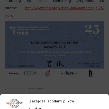
informacji na temat konferencji znajdziesz na
stronie:
http://www.tepis.org.pl/index.php/konferencja-25-
lecia
.
Rate this post
Zarządzaj zgodami plików
cookie