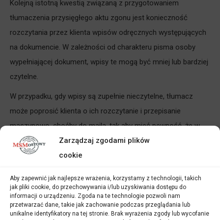
Kolejną istotną kwestią związaną z przygotowaniem
tłumaczenia przysięgłego aktu zgonu jest konieczność
rozczytania przez klienta wpisów odręcznych występujących
na dokumencie. W zależności od charakteru pisma osoby
wypełniającej dokument, wpisy te mogą być mniej lub bardziej
czytelne.
W przypadku, gdy wpisy są zupełnie nieczytelne, tłumacz
może poprosić klienta o ich rozczytanie i przepisanie
maszynowo, choćby do maila, tak aby mieć pewność, że w
wykonanym tłumaczeniu przysięgłym znajdą się poprawne
Zarządzaj zgodami plików
dane, bez omyłek pisarskich i literówek.
cookie
Rozczytanie nieczytelnych wpisów odręcznych przez klientów
Aby zapewnić jak najlepsze wrażenia, korzystamy z technologii, takich
jak pliki cookie, do przechowywania i/lub uzyskiwania dostępu do
jest o tyle istotne, że pojawienie się w tłumaczeniu nawet
informacji o urządzeniu. Zgoda na te technologie pozwoli nam
najdrobniejszej literówki, choćby w imieniu osoby, której
przetwarzać dane, takie jak zachowanie podczas przeglądania lub
unikalne identyfikatory na tej stronie. Brak wyrażenia zgody lub wycofanie
dokument dotyczy, może wpłynąć na to, że tłumaczenie